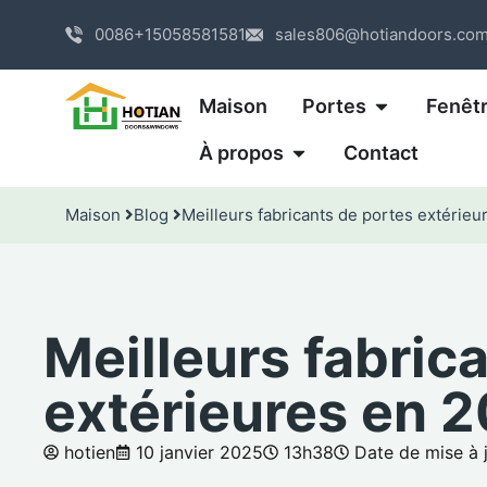
0086+15058581581
sales806@hotiandoors.co
Maison
Portes
Fenêt
À propos
Contact
Maison
Blog
Meilleurs fabricants de portes extérie
Meilleurs fabric
extérieures en 
hotien
10 janvier 2025
13h38
Date de mise à 