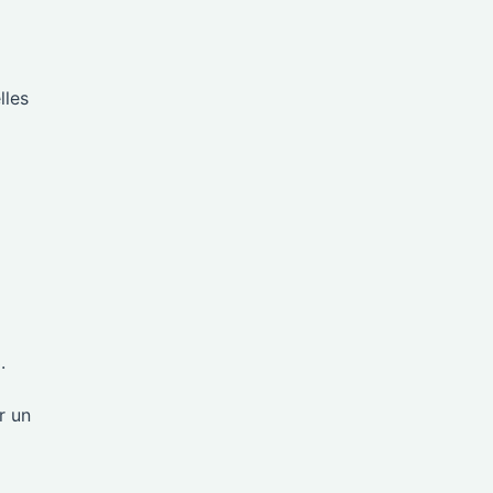
lles
.
r un