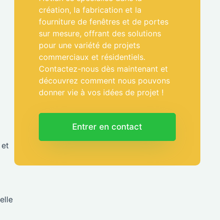
création, la fabrication et la
fourniture de fenêtres et de portes
sur mesure, offrant des solutions
pour une variété de projets
commerciaux et résidentiels.
Contactez-nous dès maintenant et
découvrez comment nous pouvons
donner vie à vos idées de projet !
Entrer en contact
 et
elle