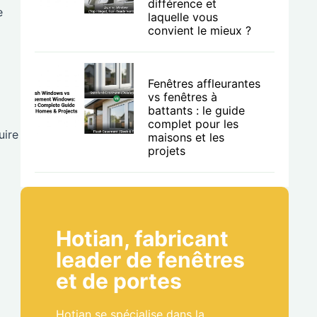
différence et
e
laquelle vous
convient le mieux ?
Fenêtres affleurantes
vs fenêtres à
battants : le guide
complet pour les
uire
maisons et les
projets
Hotian, fabricant
leader de fenêtres
et de portes
Hotian se spécialise dans la