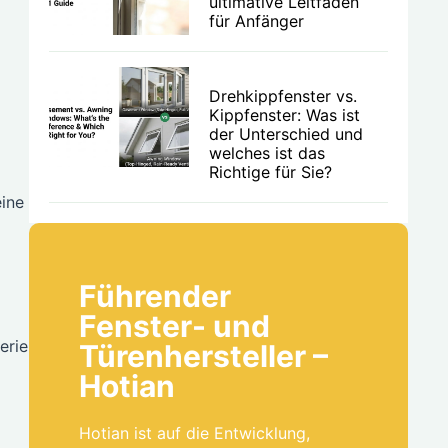
ultimative Leitfaden
für Anfänger
Drehkippfenster vs.
Kippfenster: Was ist
der Unterschied und
welches ist das
Richtige für Sie?
eine
Führender
Fenster- und
erie
Türenhersteller –
Hotian
Hotian ist auf die Entwicklung,