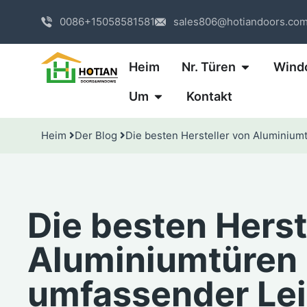
0086+15058581581
sales806@hotiandoors.co
Heim
Nr. Türen
Wind
Um
Kontakt
Heim
Der Blog
Die besten Hersteller von Aluminium
Die besten Herst
Aluminiumtüren 
umfassender Lei