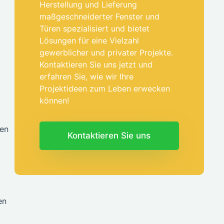
Herstellung und Lieferung
maßgeschneiderter Fenster und
Türen spezialisiert und bietet
Lösungen für eine Vielzahl
gewerblicher und privater Projekte.
Kontaktieren Sie uns jetzt und
erfahren Sie, wie wir Ihre
Projektideen zum Leben erwecken
können!
ien
Kontaktieren Sie uns
en