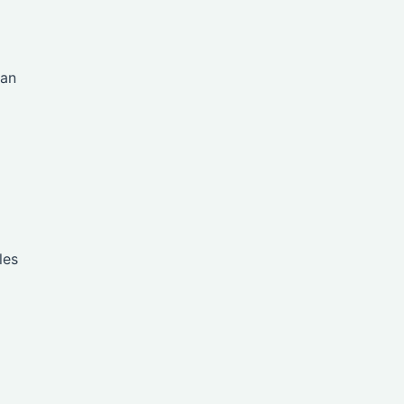
 an
les