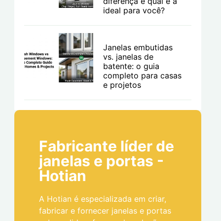
diferença e qual é a
ideal para você?
Janelas embutidas
vs. janelas de
batente: o guia
completo para casas
e projetos
Fabricante líder de
janelas e portas -
Hotian
A Hotian é especializada em criar,
fabricar e fornecer janelas e portas