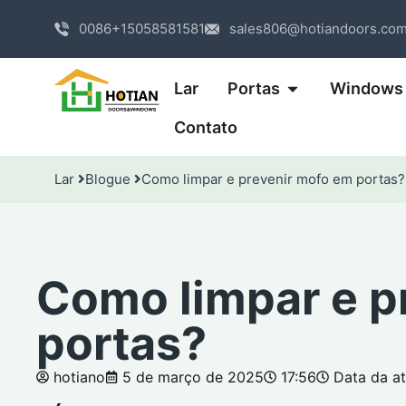
0086+15058581581
sales806@hotiandoors.co
Lar
Portas
Windows
Contato
Lar
Blogue
Como limpar e prevenir mofo em portas?
Como limpar e p
portas?
hotiano
5 de março de 2025
17:56
Data da a