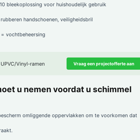
:10 bleekoplossing voor huishoudelijk gebruik
 rubberen handschoenen, veiligheidsbril
 = vochtbeheersing
 UPVC/Vinyl-ramen
Vraag een projectofferte aan
moet u nemen voordat u schimmel
n bescherm omliggende oppervlakken om te voorkomen dat
raakt.