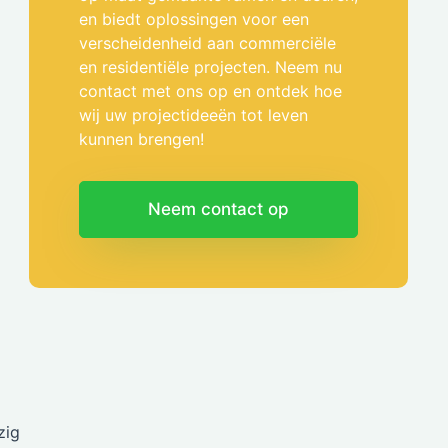
en biedt oplossingen voor een
verscheidenheid aan commerciële
en residentiële projecten. Neem nu
contact met ons op en ontdek hoe
wij uw projectideeën tot leven
kunnen brengen!
Neem contact op
zig