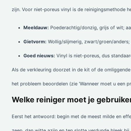
zijn. Voor niet-poreus vinyl is de reinigingsmethode h
Meeldauw:
Poederachtig/donzig, grijs of wit; a
Gietvorm:
Wollig/slijmerig, zwart/groen/anders; 
Goed nieuws:
Vinyl is niet-poreus, dus standaar
Als de verkleuring doorzet in de kit of de omliggende 
het probleem beoordelen (zie ‘Wanneer moet u een pro
Welke reiniger moet je gebruike
Eerst het antwoord: begin met de meest milde en eff
zeep, dan witte azijn en ten slotte verdunde bleek bi