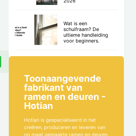
2026
Wat is een
schuifraam? De
ultieme handleiding
voor beginners.
Toonaangevende
fabrikant van
ramen en deuren -
Hotian
Hotian is gespecialiseerd in het
creëren, produceren en leveren van
op maat gemaakte ramen en deuren,