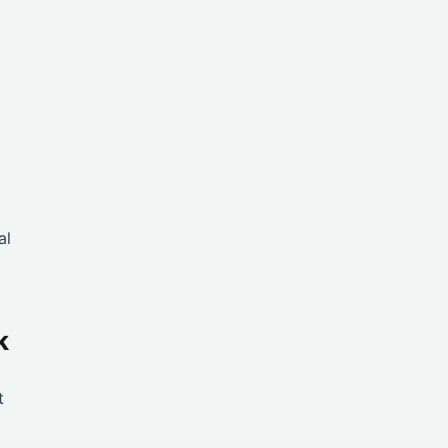
al
k
t