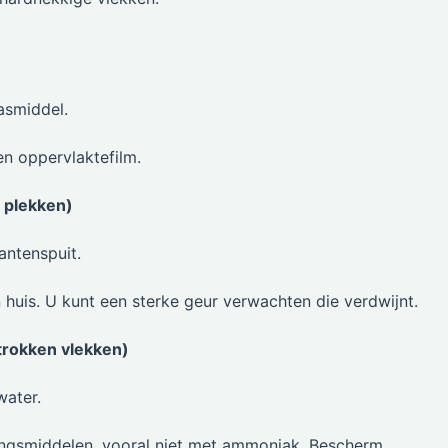
asmiddel.
en oppervlaktefilm.
e plekken)
antenspuit.
huis. U kunt een sterke geur verwachten die verdwijnt.
trokken vlekken)
water.
ingsmiddelen, vooral niet met ammoniak. Bescherm