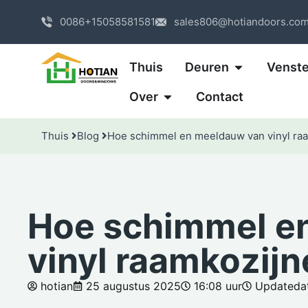
0086+15058581581
sales806@hotiandoors.co
Thuis
Deuren
Venste
Over
Contact
Thuis
Blog
Hoe schimmel en meeldauw van vinyl raa
Hoe schimmel e
vinyl raamkozijn
hotian
25 augustus 2025
16:08 uur
Updatedat