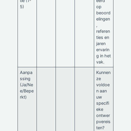
tie (1-
eerd
5)
op
beoord
elingen
,
referen
ties en
jaren
ervarin
g in het
vak.
Aanpa
Kunnen
ssing
ze
(Ja/Ne
voldoe
e/Bepe
n aan
rkt)
uw
specifi
eke
ontwer
pvereis
ten?