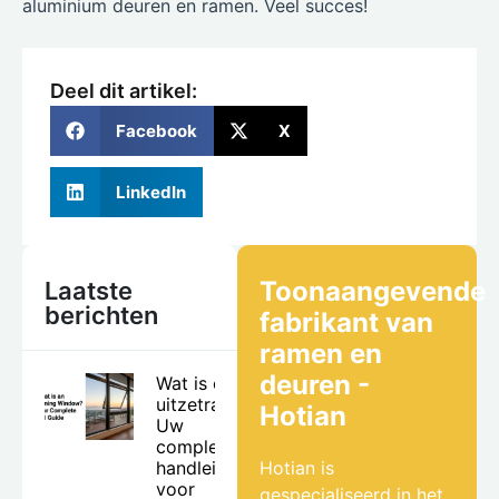
aluminium deuren en ramen. Veel succes!
Deel dit artikel:
Facebook
X
LinkedIn
Toonaangevende
Laatste
berichten
fabrikant van
ramen en
deuren -
Wat is een
uitzetraam?
Hotian
Uw
complete
handleiding
Hotian is
voor
gespecialiseerd in het