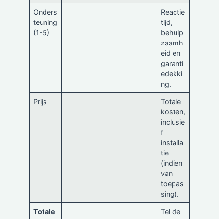
Onders
Reactie
teuning
tijd,
(1-5)
behulp
zaamh
eid en
garanti
edekki
ng.
Prijs
Totale
kosten,
inclusie
f
installa
tie
(indien
van
toepas
sing).
Totale
Tel de