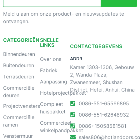
Meld u aan om onze product- en nieuwsupdates te
ontvangen.
CATEGORIEËN
SNELLE
LINKS
CONTACTGEGEVENS
Binnendeuren
Over ons
ADDR.
Buitendeuren
Kamer 1303-1306, Gebouw
Fabriek
2, Wanda Plaza,
Terrasdeuren
Aanpassing
Zwanenmeer, Shushan
Commerciële
District, Hefei, Anhui, China
Hotelprojectpakket
deuren
0086-551-65566895
Compleet
Projectvensters
huispakket
0086-551-62648932
Commerciële
Commercieel
ramen
0086+15058581581
winkelpandpakket
Venstermuur
sales806@hotiandoors.c