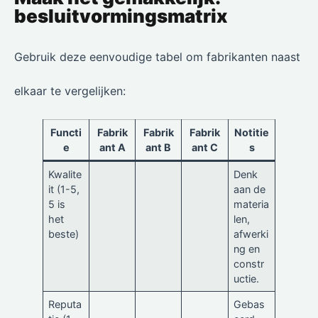
besluitvormingsmatrix
Gebruik deze eenvoudige tabel om fabrikanten naast
elkaar te vergelijken:
Functi
Fabrik
Fabrik
Fabrik
Notitie
e
ant A
ant B
ant C
s
Kwalite
Denk
it (1-5,
aan de
5 is
materia
het
len,
beste)
afwerki
ng en
constr
uctie.
Reputa
Gebas