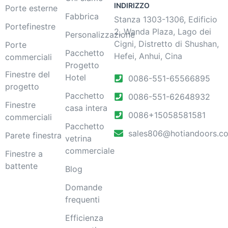
INDIRIZZO
Porte esterne
Fabbrica
Stanza 1303-1306, Edificio
Portefinestre
2, Wanda Plaza, Lago dei
Personalizzazione
Cigni, Distretto di Shushan,
Porte
Pacchetto
Hefei, Anhui, Cina
commerciali
Progetto
Finestre del
Hotel
0086-551-65566895
progetto
Pacchetto
0086-551-62648932
Finestre
casa intera
0086+15058581581
commerciali
Pacchetto
sales806@hotiandoors.c
Parete finestra
vetrina
commerciale
Finestre a
battente
Blog
Domande
frequenti
Efficienza