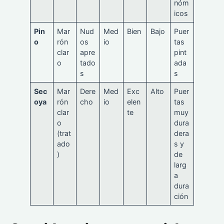
nóm
icos
Pin
Mar
Nud
Med
Bien
Bajo
Puer
o
rón
os
io
tas
clar
apre
pint
o
tado
ada
s
s
Sec
Mar
Dere
Med
Exc
Alto
Puer
oya
rón
cho
io
elen
tas
clar
te
muy
o
dura
(trat
dera
ado
s y
)
de
larg
a
dura
ción