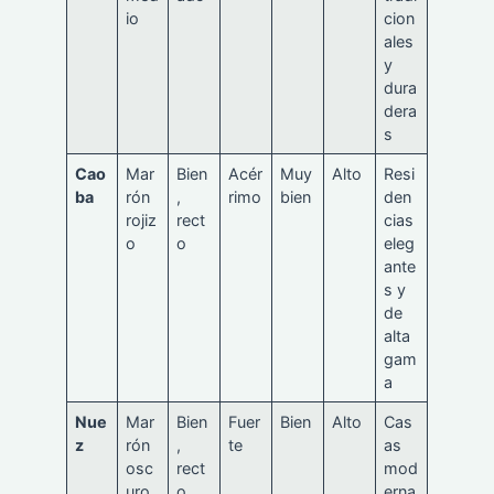
io
cion
ales
y
dura
dera
s
Cao
Mar
Bien
Acér
Muy
Alto
Resi
ba
rón
,
rimo
bien
den
rojiz
rect
cias
o
o
eleg
ante
s y
de
alta
gam
a
Nue
Mar
Bien
Fuer
Bien
Alto
Cas
z
rón
,
te
as
osc
rect
mod
uro
o
erna