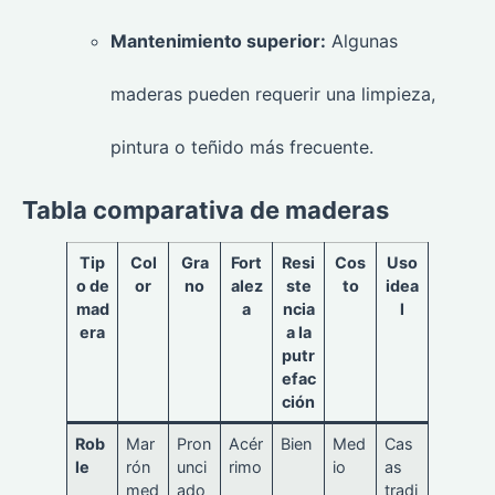
Mantenimiento superior:
Algunas
maderas pueden requerir una limpieza,
pintura o teñido más frecuente.
Tabla comparativa de maderas
Tip
Col
Gra
Fort
Resi
Cos
Uso
o de
or
no
alez
ste
to
idea
mad
a
ncia
l
era
a la
putr
efac
ción
Rob
Mar
Pron
Acér
Bien
Med
Cas
le
rón
unci
rimo
io
as
med
ado
tradi