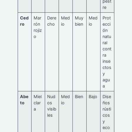
pest
re
Ced
Mar
Dere
Med
Muy
Med
Prot
ro
rón
cho
io
bien
io
ecci
rojiz
ón
o
natu
ral
cont
ra
inse
ctos
y
agu
a
Abe
Miel
Nud
Med
Bien
Bajo
Dise
to
clar
os
io
ños
a
visib
rústi
les
cos
y
eco