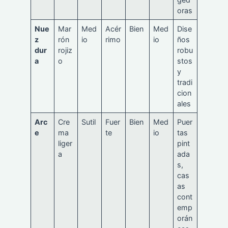
oras
Nue
Mar
Med
Acér
Bien
Med
Dise
z
rón
io
rimo
io
ños
dur
rojiz
robu
a
o
stos
y
tradi
cion
ales
Arc
Cre
Sutil
Fuer
Bien
Med
Puer
e
ma
te
io
tas
liger
pint
a
ada
s,
cas
as
cont
emp
orán