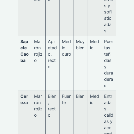
s y
sofi
stic
ada
s
Sap
Mar
Apr
Med
Muy
Med
Puer
ele
rón
etad
io
bien
io
tas
Cao
rojiz
o,
duro
teñi
ba
o
rect
das
o
y
dura
dera
s
Cer
Mar
Bien
Fuer
Bien
Med
Entr
eza
rón
,
te
io
ada
rojiz
rect
s
o
o
cálid
as y
aco
ged