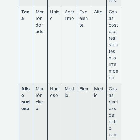
eas
Tec
Mar
Únic
Acér
Exc
Alto
Cas
a
rón
o
rimo
elen
as
dor
te
cost
ado
eras
resi
sten
tes
a la
inte
mpe
rie
Alis
Mar
Nud
Med
Bien
Med
Cas
o
rón
oso
io
io
as
nud
clar
rústi
oso
o
cas
de
estil
o
cam