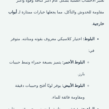
تعتبر الأخشاب الصلبة بشكل عام أكثر كثافة وقوة وأكثر
مقاومة للخدوش والتآكل، مما يجعلها خيارات ممتازة لـ
أبواب
خارجية
.
البلوط:
اختيار كلاسيكي معروف بقوته ومتانته. متوفر
في:
البلوط الأحمر:
يتميز بصبغة حمراء ونمط حبيبات
بارز.
البلوط الأبيض:
يوفر لونًا أفتح وحبيبات دقيقة
ومقاومة فائقة للماء.
الماهوجني:
خشب ممتاز ذو لون بني محمر غني، مقاوم