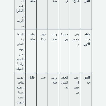
ألدر
فاتح
ي
طة
طة
ل
على
الطرا
ز
الريف
ي
خش
بني
مستق
واس
جيد
واس
الحما
ب
محم
يم
طة
جدًا
طة
ية
الارز
ر
الطبي
عية
من
الحش
رات/
المياه
التنو
عس
العقد
واس
جيد
قليل
تصمي
ب
ل
المرئ
طة
مات
خفي
ية
ريفية
ف
ومنا
سبة
للميز