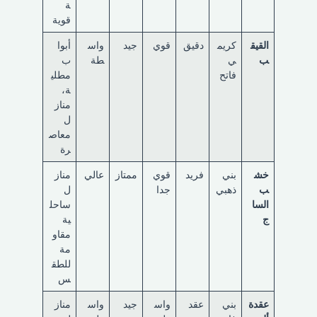
ة
قوية
القيق
كريم
دقيق
قوي
جيد
واس
أبوا
ب
ي
طة
ب
فاتح
مطلي
ة،
مناز
ل
معاص
رة
خش
بني
فريد
قوي
ممتاز
عالي
مناز
ب
ذهبي
جدا
ل
السا
ساحل
ج
ية
مقاو
مة
للطق
س
عقدة
بني
عقد
واس
جيد
واس
مناز