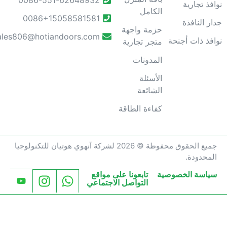
وافذ تجارية
الكامل
0086+15058581581
دار النافذة
حزمة واجهة
sales806@hotiandoors.com
وافذ ذات أجنحة
متجر تجارية
المدونات
الأسئلة
الشائعة
كفاءة الطاقة
جميع الحقوق محفوظة © 2026 لشركة آنهوي هوتيان للتكنولوجيا
المحدودة.
سياسة الخصوصية
تابعونا على مواقع
التواصل الاجتماعي