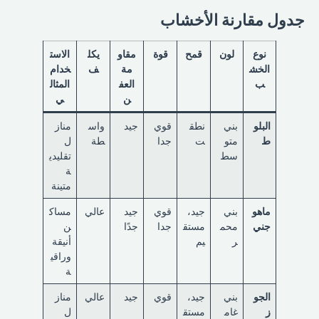
جدول مقارنة الأخشاب
نوع
لون
قمح
قوة
مقاو
يكل
الاست
الخش
مة
ف
خدام
ب
العف
المثال
ن
ي
البلو
بني
نطق
قوي
جيد
واس
مناز
ط
متو
ت
جدا
طة
ل
سط
تقليدي
ة
متينة
ماهو
بني
جيد،
قوي
جيد
عالي
مساك
جني
محم
مستق
جدا
جدًا
ن
ر
يم
أنيقة
وراقي
ة
الجو
بني
جيد،
قوي
جيد
عالي
مناز
ز
غام
مستق
ل