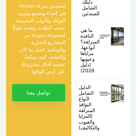
دليلك
تتخصص شركة Hotian
الشامل
في إنشاء وتصنيع وتوريد
للمبتدئين
النوافذ والأبواب المصممة
حسب الطلب، وتقدم حلولاً
ما هي
لمجموعة متنوعة من
النافذة
المنزلقة؟
المشاريع التجارية
أنواعها،
والسكنية. اتصل بنا الآن
مزاياها
واكتشف كيف يمكننا
وعيوبها
تجسيد أفكار مشروعك
(دليل
2026)
على أرض الواقع!
الدليل
تواصل معنا
الشامل
لأنواع
النوافذ
المنزلقة
(المزايا
والعيوب
والتكاليف)