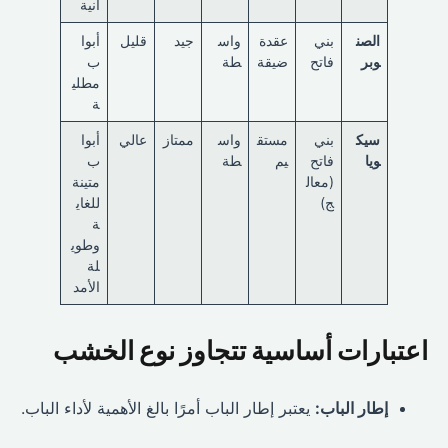
انية
الصن
بني
عقدة
واس
جيد
قليل
أبوا
وبر
فاتح
ضيقة
طة
ب
مطلي
ة
سيك
بني
مستق
واس
ممتاز
عالي
أبوا
ويا
فاتح
يم
طة
ب
(معال
متينة
ج)
للغاي
ة
وطوي
لة
الأمد
اعتبارات أساسية تتجاوز نوع الخشب
إطار الباب:
يعتبر إطار الباب أمرًا بالغ الأهمية لأداء الباب.