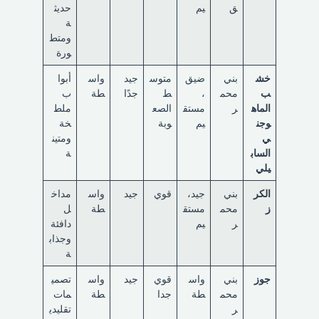
ق
يم
حديث
ة
ومتط
ورة
خش
بني
ضيق
متوس
جيد
واس
أبوا
ب
محم
،
ط
جدًا
طة
ب
الماه
ر
مستق
الصع
ملط
وجن
يم
وبة
خة
ي
ومتين
الساب
ة
يلي
الكر
بني
جيد،
قوي
جيد
واس
مداخ
ز
محم
مستق
طة
ل
ر
يم
دافئة
وجذاب
ة
جوز
بني
واس
قوي
جيد
واس
تصمي
محم
طة
جدا
طة
مات
ر
تقليدي