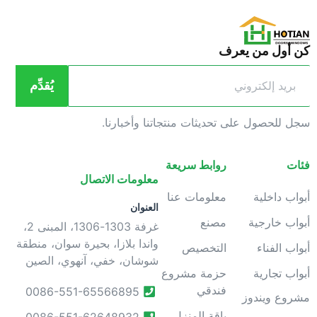
ن أول من يعرف
يُقدِّم
جل للحصول على تحديثات منتجاتنا وأخبارنا.
ئات
روابط سريعة
معلومات الاتصال
بواب داخلية
معلومات عنا
العنوان
بواب خارجية
مصنع
غرفة 1303-1306، المبنى 2،
واندا بلازا، بحيرة سوان، منطقة
بواب الفناء
التخصيص
شوشان، خفي، آنهوي، الصين
بواب تجارية
حزمة مشروع
فندقي
0086-551-65566895
شروع ويندوز
باقة المنزل
0086-551-62648932