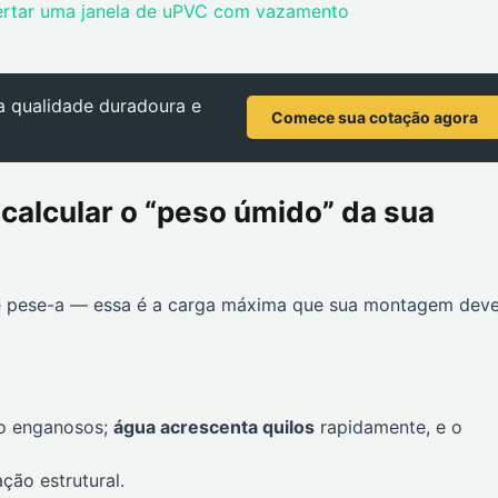
ertar uma janela de uPVC com vazamento
a qualidade duradoura e
Comece sua cotação agora
calcular o “peso úmido” da sua
m e pese-a — essa é a carga máxima que sua montagem dev
ão enganosos;
água acrescenta quilos
rapidamente, e o
ação estrutural.