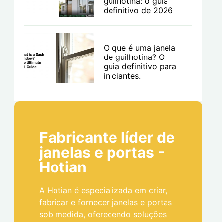
guilhotina: o guia
definitivo de 2026
O que é uma janela
de guilhotina? O
guia definitivo para
iniciantes.
Fabricante líder de
janelas e portas -
Hotian
A Hotian é especializada em criar,
fabricar e fornecer janelas e portas
sob medida, oferecendo soluções