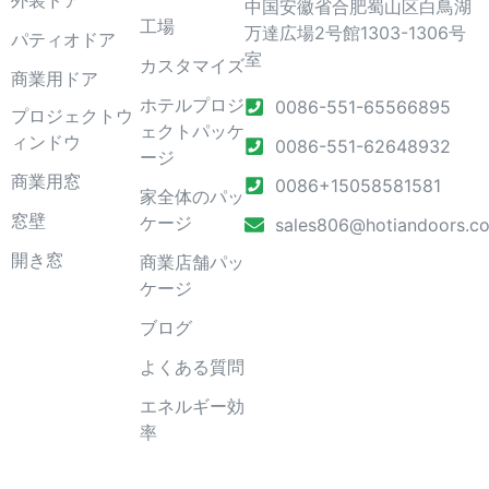
外装ドア
中国安徽省合肥蜀山区白鳥湖
工場
万達広場2号館1303-1306号
パティオドア
室
カスタマイズ
商業用ドア
ホテルプロジ
0086-551-65566895
プロジェクトウ
ェクトパッケ
ィンドウ
0086-551-62648932
ージ
商業用窓
0086+15058581581
家全体のパッ
窓壁
ケージ
sales806@hotiandoors.c
開き窓
商業店舗パッ
ケージ
ブログ
よくある質問
エネルギー効
率