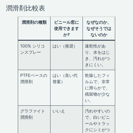
潤滑剤比較表
潤滑剤の種類
ビニール窓に
なぜなのか、
使用できます
なぜそうでは
か?
ないのか
100% シリコ
はい（推奨）
速乾性があ
ンスプレー
り、水をはじ
き、汚れがつ
きにくい。
PTFEベースの
はい（良い代
乾燥したフィ
潤滑剤
替案）
ルムで、非常
に滑らかで、
残留物が少な
い。
グラファイト
いいえ
汚れやすいの
潤滑剤
で、白いビニ
ールやトラッ
クにシミがつ