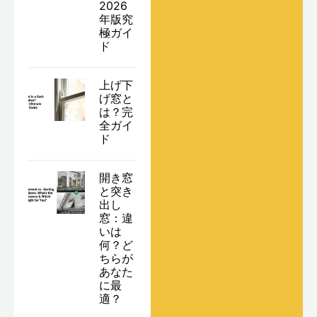
2026
年版究
極ガイ
ド
上げ下
げ窓と
は？完
全ガイ
ド
開き窓
と突き
出し
窓：違
いは
何？ど
ちらが
あなた
に最
適？