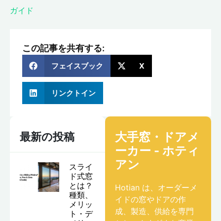
ガイド
この記事を共有する:
フェイスブック
X
リンクトイン
大手窓・ドアメ
最新の投稿
ーカー - ホティ
アン
スライ
ド式窓
とは？
Hotian は、オーダーメ
種類、
イドの窓やドアの作
メリッ
成、製造、供給を専門
ト・デ