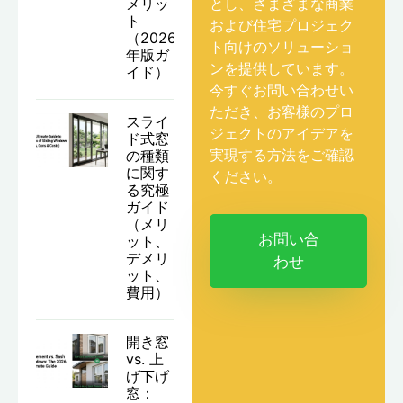
メリッ
とし、さまざまな商業
ト
および住宅プロジェク
（2026
ト向けのソリューショ
年版ガ
ンを提供しています。
イド）
今すぐお問い合わせい
ただき、お客様のプロ
スライ
ジェクトのアイデアを
ド式窓
実現する方法をご確認
の種類
に関す
ください。
る究極
ガイド
（メリ
お問い合
ット、
デメリ
わせ
ット、
費用）
開き窓
vs. 上
げ下げ
窓：