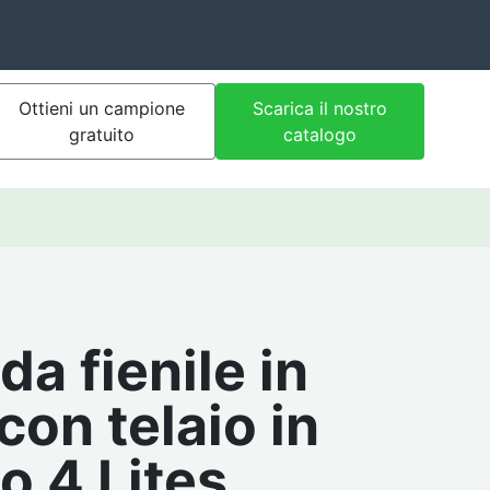
Ottieni un campione
Scarica il nostro
gratuito
catalogo
da fienile in
con telaio in
o 4 Lites