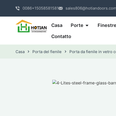
0086+15058581581
sales806@hotiandoors.co
Casa
Porte
Finestr
Contatto
Casa
Porta del fienile
Porta da fienile in vetro c