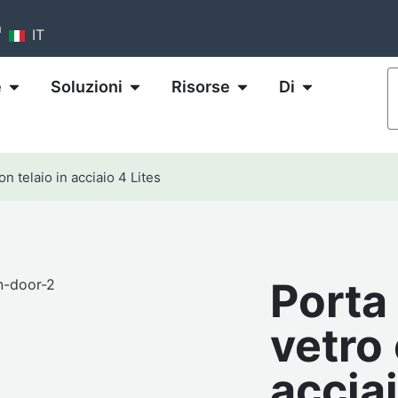
m
IT
e
Soluzioni
Risorse
Di
on telaio in acciaio 4 Lites
Porta 
vetro 
acciai