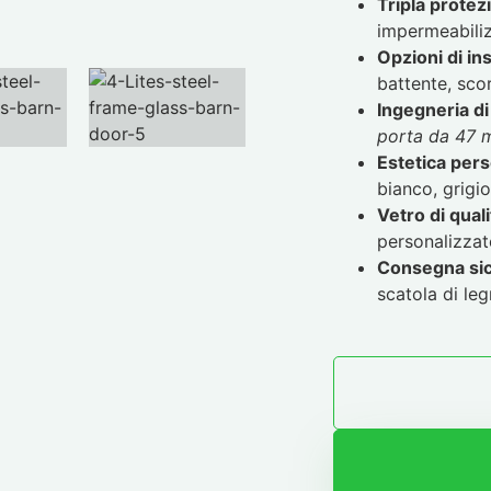
Tripla protez
impermeabiliz
Opzioni di in
battente, scor
Ingegneria di
porta da 47 
Estetica pers
bianco, grigio
Vetro di quali
personalizzate
Consegna si
scatola di le