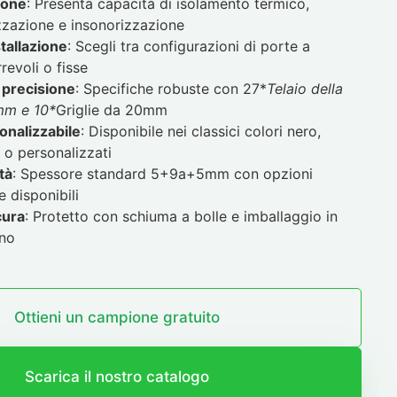
ione
: Presenta capacità di isolamento termico,
zazione e insonorizzazione
stallazione
: Scegli tra configurazioni di porte a
revoli o fisse
 precisione
: Specifiche robuste con 27*
Telaio della
mm e 10*
Griglie da 20mm
onalizzabile
: Disponibile nei classici colori nero,
 o personalizzati
tà
: Spessore standard 5+9a+5mm con opzioni
 disponibili
cura
: Protetto con schiuma a bolle e imballaggio in
gno
Ottieni un campione gratuito
Scarica il nostro catalogo