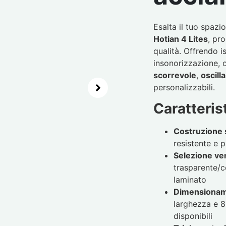
Esalta il tuo spazi
Hotian 4 Lites
, pr
qualità. Offrendo 
insonorizzazione, o
scorrevole
,
oscill
personalizzabili.
Caratteris
Costruzione 
resistente e p
Selezione vers
trasparente/c
laminato
Dimensioname
larghezza e 8
disponibili