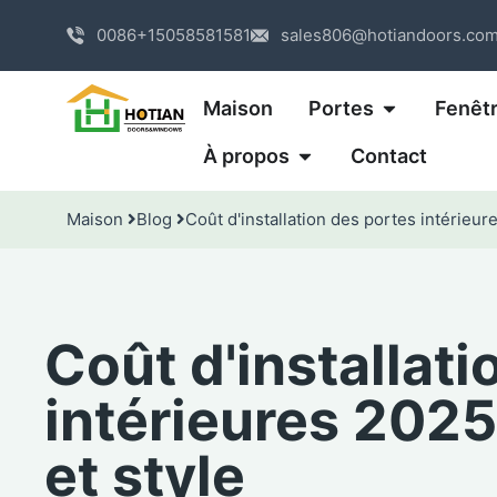
0086+15058581581
sales806@hotiandoors.co
Maison
Portes
Fenêt
À propos
Contact
Maison
Blog
Coût d'installation des portes intérieure
Coût d'installat
intérieures 2025
et style