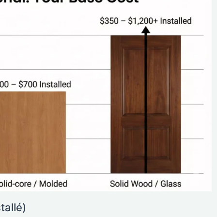
allé)