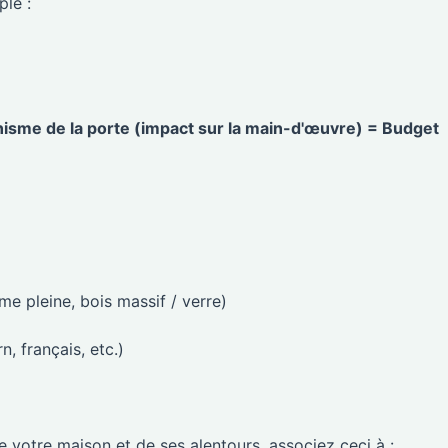
ple :
nisme de la porte (impact sur la main-d'œuvre) = Budget
e pleine, bois massif / verre)
, français, etc.)
 votre maison et de ses alentours, associez ceci à :