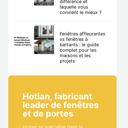
différence et
laquelle vous
convient le mieux ?
Fenêtres affleurantes
vs fenêtres à
battants : le guide
complet pour les
maisons et les
projets
Hotian, fabricant
leader de fenêtres
et de portes
Hotian se spécialise dans la