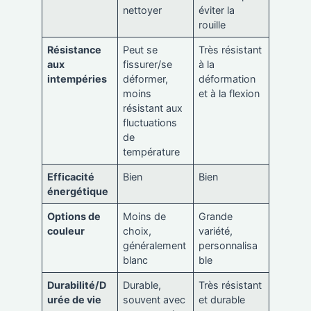
nettoyer
éviter la
rouille
Résistance
Peut se
Très résistant
aux
fissurer/se
à la
intempéries
déformer,
déformation
moins
et à la flexion
résistant aux
fluctuations
de
température
Efficacité
Bien
Bien
énergétique
Options de
Moins de
Grande
couleur
choix,
variété,
généralement
personnalisa
blanc
ble
Durabilité/D
Durable,
Très résistant
urée de vie
souvent avec
et durable