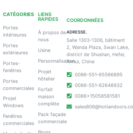
CATÉGORIES
LIENS
RAPIDES
COORDONNÉES
Portes
À propos de
ADRESSE.
intérieures
nous
Salle 1303-1306, bâtiment
Portes
2, Wanda Plaza, Swan Lake,
Usine
extérieures
district de Shushan, Hefei,
Personnalisation
Anhui, Chine
Portes-
fenêtres
Projet
0086-551-65566895
hôtelier
Portes
0086-551-62648932
commerciales
Forfait
0086+15058581581
maison
Projet
complète
Windows
sales806@hotiandoors.c
Pack façade
Fenêtres
commerciale
commerciales
Blogs