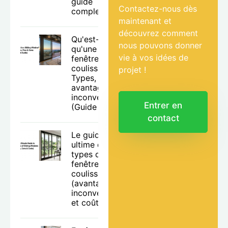
guide
Contactez-nous dès
complet.
maintenant et
découvrez comment
Qu'est-ce
nous pouvons donner
qu'une
vie à vos idées de
fenêtre
coulissante ?
projet !
Types,
avantages et
inconvénients
Entrer en
(Guide 2026)
contact
Le guide
ultime des
types de
fenêtres
coulissantes
(avantages,
inconvénients
et coûts)