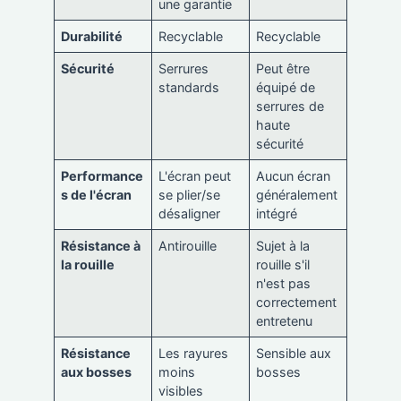
une garantie
Durabilité
Recyclable
Recyclable
Sécurité
Serrures
Peut être
standards
équipé de
serrures de
haute
sécurité
Performance
L'écran peut
Aucun écran
s de l'écran
se plier/se
généralement
désaligner
intégré
Résistance à
Antirouille
Sujet à la
la rouille
rouille s'il
n'est pas
correctement
entretenu
Résistance
Les rayures
Sensible aux
aux bosses
moins
bosses
visibles