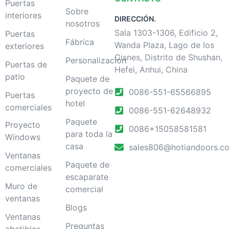
Puertas
Sobre
interiores
DIRECCIÓN.
nosotros
Sala 1303-1306, Edificio 2,
Puertas
Fábrica
Wanda Plaza, Lago de los
exteriores
Cisnes, Distrito de Shushan,
Personalización
Puertas de
Hefei, Anhui, China
patio
Paquete de
proyecto de
0086-551-65566895
Puertas
hotel
comerciales
0086-551-62648932
Paquete
Proyecto
0086+15058581581
para toda la
Windows
casa
sales806@hotiandoors.c
Ventanas
Paquete de
comerciales
escaparate
Muro de
comercial
ventanas
Blogs
Ventanas
Preguntas