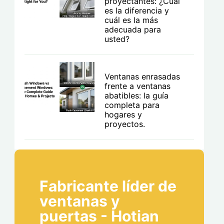
proyectantes: ¿Cuál
es la diferencia y
cuál es la más
adecuada para
usted?
Ventanas enrasadas
frente a ventanas
abatibles: la guía
completa para
hogares y
proyectos.
Fabricante líder de
ventanas y
puertas - Hotian