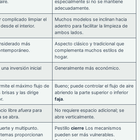
aire.
especialmente si no se mantiene
adecuadamente.
r complicado limpiar el
Muchos modelos se inclinan hacia
 desde el interior.
adentro para facilitar la limpieza de
ambos lados.
nsiderado más
Aspecto clásico y tradicional que
ontemporáneo.
complementa muchos estilos de
hogar.
na inversión inicial
Generalmente más económico.
rmite el máximo flujo de
Bueno; puede controlar el flujo de aire
 brisas y las dirige
abriendo la parte superior o inferior
r.
faja
.
cio libre
afuera
para
No requiere espacio adicional; se
a se abra.
abre verticalmente.
uerte y multipunto.
Pestillo
cierre
Los mecanismos
stemas proporcionan
pueden ser más vulnerables.