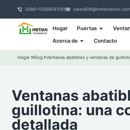
0086+15058581581
sales806@hotiandoors.co
Hogar
Puertas
Venta
Acerca de
Contacto
Hogar
Blog
Ventanas abatibles y ventanas de guillot
Ventanas abatib
guillotina: una 
detallada