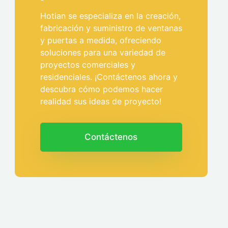
Hotian se especializa en la creación,
fabricación y suministro de ventanas
y puertas a medida, ofreciendo
soluciones para una variedad de
proyectos comerciales y
residenciales. ¡Contáctenos ahora y
descubra cómo podemos hacer
realidad sus ideas de proyecto!
Contáctenos