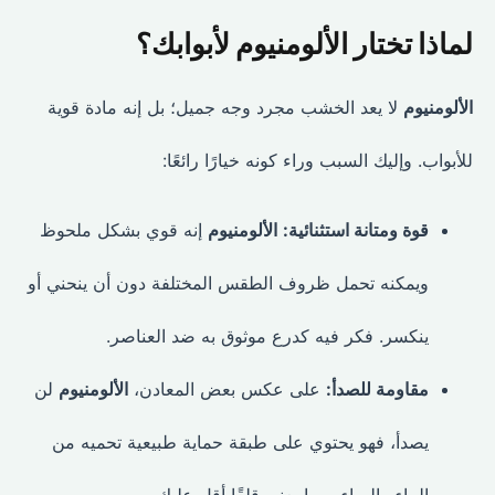
لماذا تختار الألومنيوم لأبوابك؟
الألومنيوم
لا يعد الخشب مجرد وجه جميل؛ بل إنه مادة قوية
للأبواب. وإليك السبب وراء كونه خيارًا رائعًا:
قوة ومتانة استثنائية:
الألومنيوم
إنه قوي بشكل ملحوظ
ويمكنه تحمل ظروف الطقس المختلفة دون أن ينحني أو
ينكسر. فكر فيه كدرع موثوق به ضد العناصر.
مقاومة للصدأ:
على عكس بعض المعادن،
الألومنيوم
لن
يصدأ، فهو يحتوي على طبقة حماية طبيعية تحميه من
الماء والهواء، مما يعني قلقًا أقل عليك.