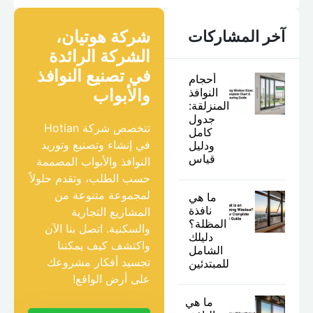
شركة هوتيان،
آخر المشاركات
الشركة الرائدة
في تصنيع النوافذ
أحجام
النوافذ
والأبواب
المنزلقة:
جدول
تتخصص شركة Hotian
كامل
في إنشاء وتصنيع وتوريد
ودليل
قياس
النوافذ والأبواب المصممة
حسب الطلب، وتقدم حلولاً
لمجموعة متنوعة من
ما هي
نافذة
المشاريع التجارية
المظلة؟
والسكنية. اتصل بنا الآن
دليلك
واكتشف كيف يمكننا
الشامل
تجسيد أفكار مشروعك
للمبتدئين
على أرض الواقع!
ما هي