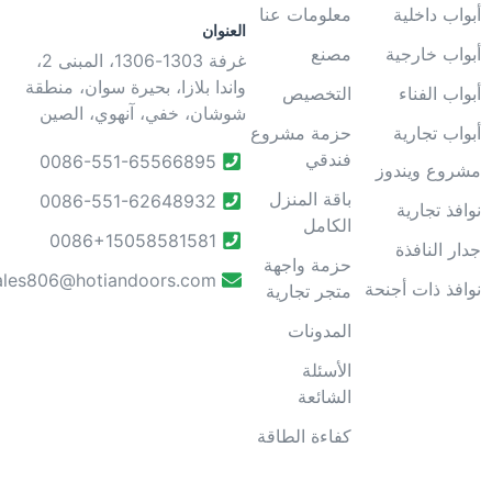
بواب داخلية
معلومات عنا
العنوان
بواب خارجية
مصنع
غرفة 1303-1306، المبنى 2،
واندا بلازا، بحيرة سوان، منطقة
بواب الفناء
التخصيص
شوشان، خفي، آنهوي، الصين
بواب تجارية
حزمة مشروع
فندقي
0086-551-65566895
شروع ويندوز
باقة المنزل
0086-551-62648932
وافذ تجارية
الكامل
0086+15058581581
دار النافذة
حزمة واجهة
sales806@hotiandoors.com
وافذ ذات أجنحة
متجر تجارية
المدونات
الأسئلة
الشائعة
كفاءة الطاقة